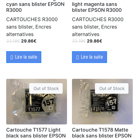
cyan sans blister EPSON
light magenta sans
R3000
blister EPSON R3000
CARTOUCHES R3000
CARTOUCHES R3000
sans blister, Encres
sans blister, Encres
alternatives
alternatives
33.18
€
29.86
€
33.18
€
29.86
€
Lire la suite
Lire la suite
Out of Stock
Out of Stock
Cartouche T1577 Light
Cartouche T1578 Matte
black sans blister EPSON
black sans blister EPSON