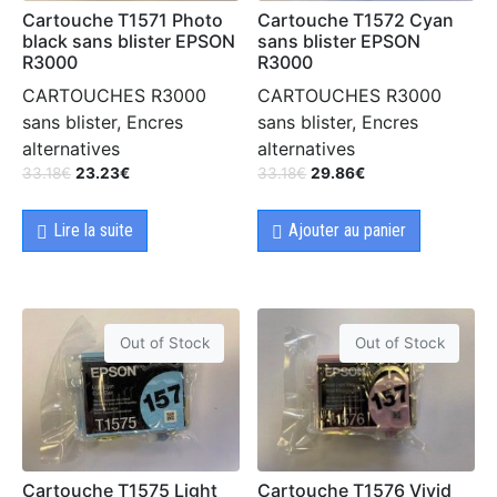
Cartouche T1571 Photo
Cartouche T1572 Cyan
black sans blister EPSON
sans blister EPSON
R3000
R3000
CARTOUCHES R3000
CARTOUCHES R3000
sans blister, Encres
sans blister, Encres
alternatives
alternatives
33.18
€
23.23
€
33.18
€
29.86
€
Lire la suite
Ajouter au panier
Out of Stock
Out of Stock
Cartouche T1575 Light
Cartouche T1576 Vivid