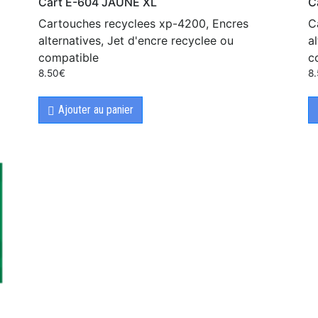
Cart E-604 JAUNE XL
C
Cartouches recyclees xp-4200, Encres
C
alternatives, Jet d'encre recyclee ou
a
compatible
c
8.50
€
8
Ajouter au panier