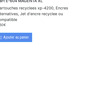
art E-604 MAGENTA XL
artouches recyclees xp-4200, Encres
lternatives, Jet d'encre recyclee ou
ompatible
.50
€
Ajouter au panier