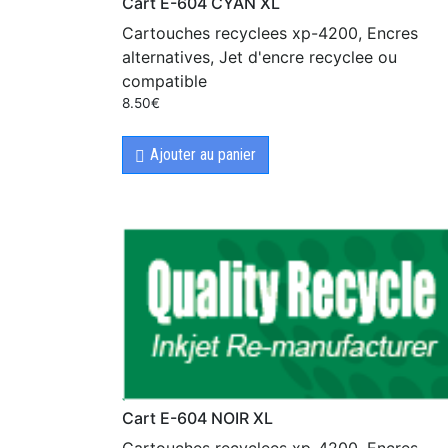
Cart E-604 CYAN XL
Cartouches recyclees xp-4200, Encres
alternatives, Jet d'encre recyclee ou
compatible
8.50
€
Ajouter au panier
Cart E-604 NOIR XL