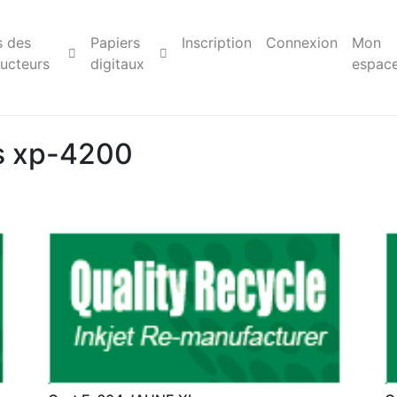
s des
Papiers
Inscription
Connexion
Mon
ucteurs
digitaux
espac
s xp-4200