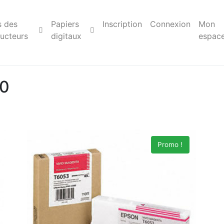
s des
Papiers
Inscription
Connexion
Mon
ucteurs
digitaux
espac
80
Promo !