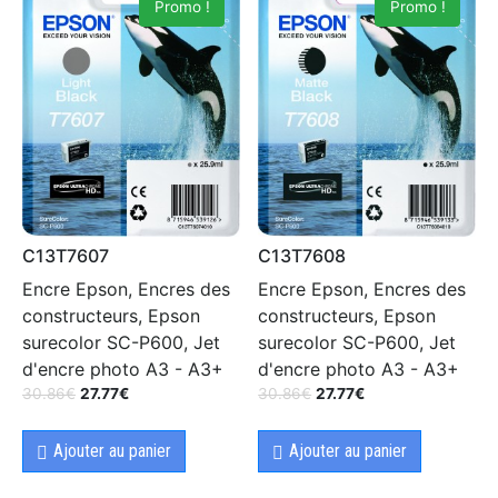
Promo !
Promo !
C13T7607
C13T7608
Encre Epson, Encres des
Encre Epson, Encres des
constructeurs, Epson
constructeurs, Epson
surecolor SC-P600, Jet
surecolor SC-P600, Jet
d'encre photo A3 - A3+
d'encre photo A3 - A3+
30.86
€
27.77
€
30.86
€
27.77
€
Ajouter au panier
Ajouter au panier