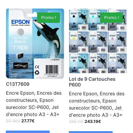
Promo !
Promo !
Lot de 9 Cartouches
C13T7609
P600
Encre Epson, Encres des
Encre Epson, Encres des
constructeurs, Epson
constructeurs, Epson
surecolor SC-P600, Jet
surecolor SC-P600, Jet
d'encre photo A3 - A3+
d'encre photo A3 - A3+
30.86
€
27.77
€
286.11
€
243.19
€