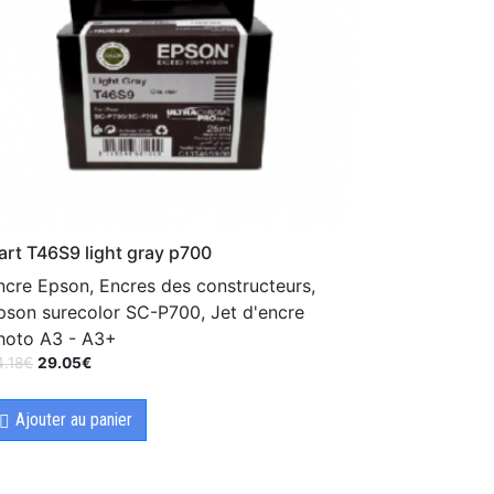
art T46S9 light gray p700
ncre Epson, Encres des constructeurs,
pson surecolor SC-P700, Jet d'encre
hoto A3 - A3+
4.18
€
29.05
€
Ajouter au panier