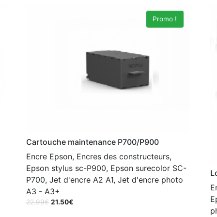
Promo !
Cartouche maintenance P700/P900
Encre Epson, Encres des constructeurs,
Epson stylus sc-P900, Epson surecolor SC-
L
P700, Jet d'encre A2 A1, Jet d'encre photo
E
A3 - A3+
E
22.99
€
21.50
€
p