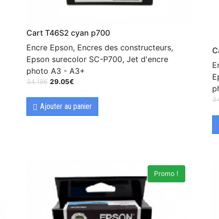
Cart T46S2 cyan p700
Encre Epson, Encres des constructeurs,
C
Epson surecolor SC-P700, Jet d'encre
E
photo A3 - A3+
E
34.18
€
29.05
€
p
3
Ajouter au panier
Promo !