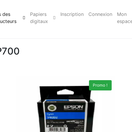
s des
Papiers
Inscription
Connexion
Mon
ucteurs
digitaux
espac
P700
Promo !