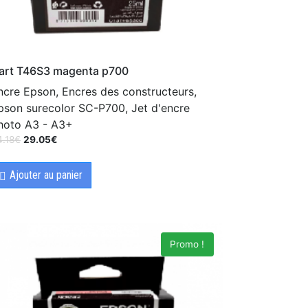
art T46S3 magenta p700
ncre Epson, Encres des constructeurs,
pson surecolor SC-P700, Jet d'encre
hoto A3 - A3+
4.18
€
29.05
€
Ajouter au panier
Promo !