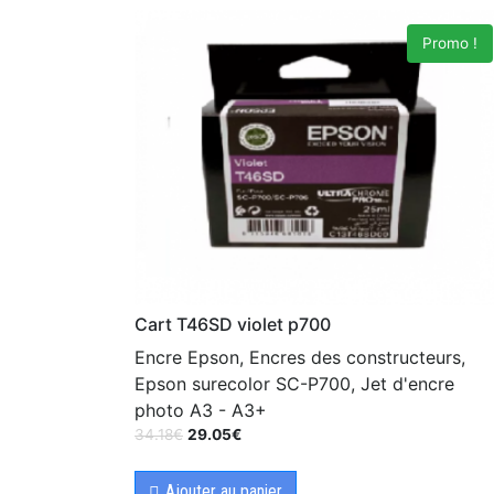
Promo !
Cart T46SD violet p700
Encre Epson, Encres des constructeurs,
Epson surecolor SC-P700, Jet d'encre
photo A3 - A3+
34.18
€
29.05
€
Ajouter au panier