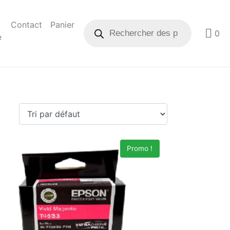
Contact
Panier
0
e
Promo !