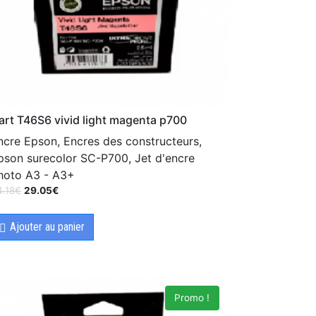
art T46S6 vivid light magenta p700
ncre Epson, Encres des constructeurs,
pson surecolor SC-P700, Jet d'encre
hoto A3 - A3+
4.18
€
29.05
€
Ajouter au panier
Promo !