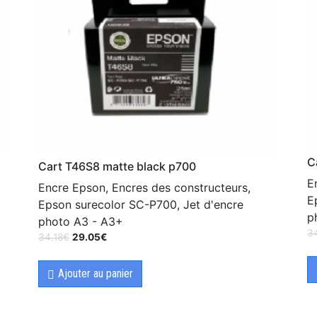
C
Cart T46S8 matte black p700
E
Encre Epson, Encres des constructeurs,
E
Epson surecolor SC-P700, Jet d'encre
p
photo A3 - A3+
3
34.18
€
29.05
€
Ajouter au panier