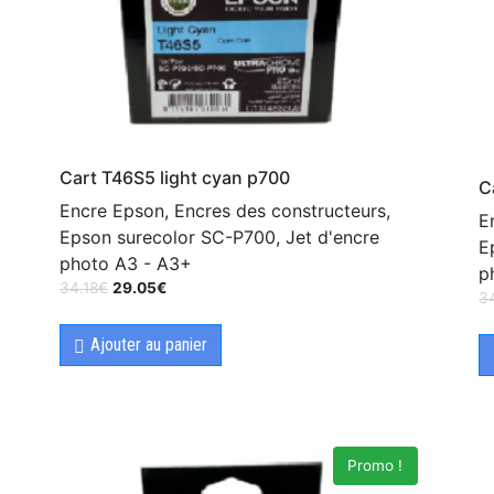
Cart T46S5 light cyan p700
C
Encre Epson, Encres des constructeurs,
E
Epson surecolor SC-P700, Jet d'encre
E
photo A3 - A3+
p
34.18
€
29.05
€
3
Ajouter au panier
Promo !