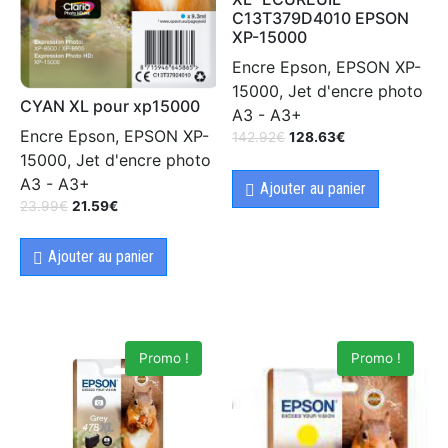
C13T379D4010 EPSON
XP-15000
Encre Epson, EPSON XP-
15000, Jet d'encre photo
CYAN XL pour xp15000
A3 - A3+
Encre Epson, EPSON XP-
142.92
€
128.63
€
15000, Jet d'encre photo
A3 - A3+
Ajouter au panier
23.99
€
21.59
€
Ajouter au panier
Promo !
Promo !