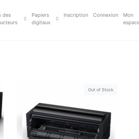
s des
Papiers
Inscription
Connexion
Mon
ucteurs
digitaux
espac
Out of Stock