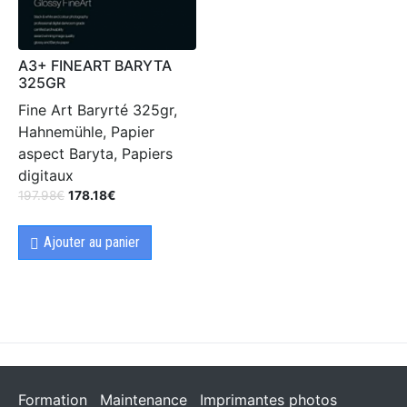
A3+ FINEART BARYTA
325GR
Fine Art Baryrté 325gr,
Hahnemühle, Papier
aspect Baryta, Papiers
digitaux
197.98
€
178.18
€
Ajouter au panier
Formation
Maintenance
Imprimantes photos