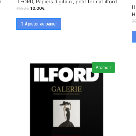
d
ILFORD, Papiers digitaux, petit format ilford
H
11.93
€
10.00
€
H
2
Ajouter au panier
Promo !