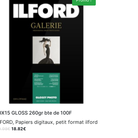
Promo !
0X15 GLOSS 260gr bte de 100F
LFORD, Papiers digitaux, petit format ilford
0.98
€
18.82
€