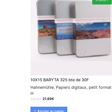
Promo !
10X15 BARYTA 325 bte de 30F
Hahnemühle, Papiers digitaux, petit format
H
24.10
€
21.69
€
Ajouter au panier