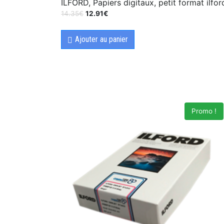
ILFORD, Papiers digitaux, petit format ilfor
14.35
€
12.91
€
Ajouter au panier
Promo !