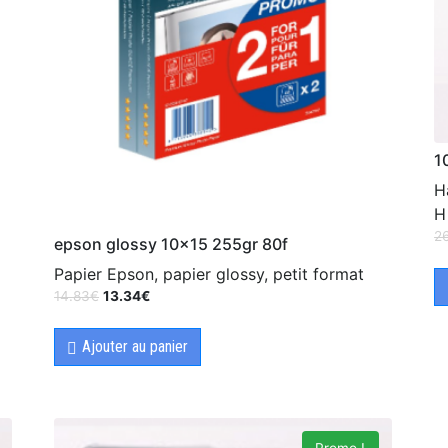
1
H
H
2
epson glossy 10×15 255gr 80f
Papier Epson, papier glossy, petit format
14.83
€
13.34
€
Ajouter au panier