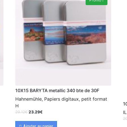
Promo !
10X15 BARYTA metallic 340 bte de 30F
Hahnemühle, Papiers digitaux, petit format
1
H
I
29.12
€
23.29
€
2
Ajouter au panier