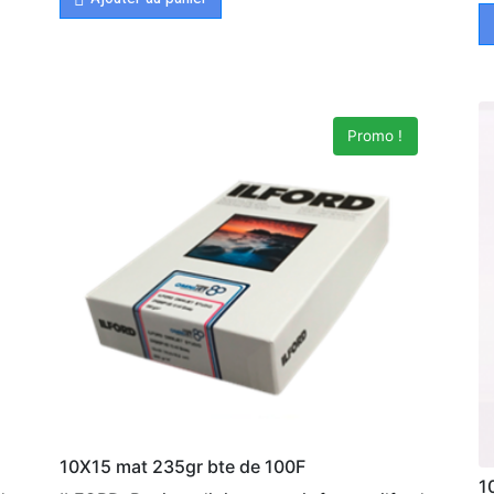
Promo !
10X15 mat 235gr bte de 100F
1