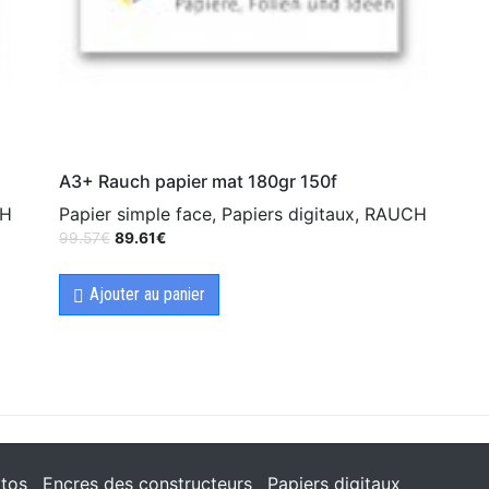
A3+ Rauch papier mat 180gr 150f
CH
Papier simple face, Papiers digitaux, RAUCH
99.57
€
89.61
€
Ajouter au panier
tos
Encres des constructeurs
Papiers digitaux