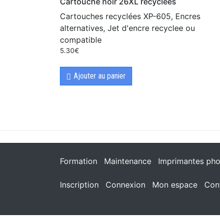
Cartouche noir 26XL recyclées
Cartouches recyclées XP-605, Encres
alternatives, Jet d'encre recyclee ou
compatible
5.30
€
Ajouter au panier
Formation
Maintenance
Imprimantes pho
Inscription
Connexion
Mon espace
Con