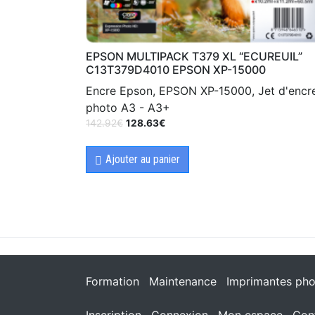
EPSON MULTIPACK T379 XL “ECUREUIL”
C13T379D4010 EPSON XP-15000
Encre Epson, EPSON XP-15000, Jet d'encr
photo A3 - A3+
142.92
€
128.63
€
Ajouter au panier
Formation
Maintenance
Imprimantes pho