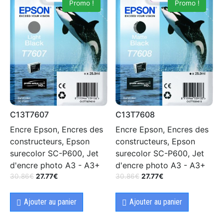
Promo !
Promo !
C13T7607
C13T7608
Encre Epson, Encres des
Encre Epson, Encres des
constructeurs, Epson
constructeurs, Epson
surecolor SC-P600, Jet
surecolor SC-P600, Jet
d'encre photo A3 - A3+
d'encre photo A3 - A3+
30.86
€
27.77
€
30.86
€
27.77
€
Ajouter au panier
Ajouter au panier