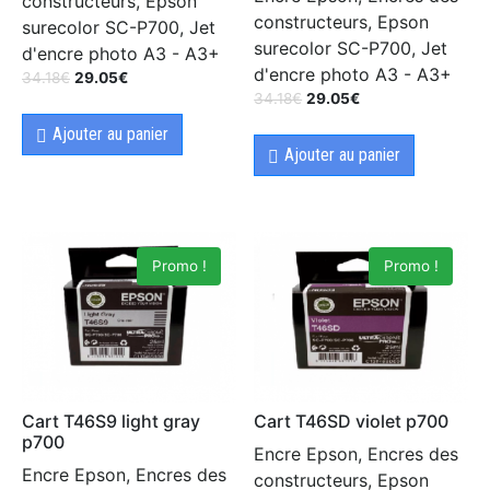
constructeurs, Epson
constructeurs, Epson
surecolor SC-P700, Jet
surecolor SC-P700, Jet
d'encre photo A3 - A3+
d'encre photo A3 - A3+
34.18
€
29.05
€
34.18
€
29.05
€
Ajouter au panier
Ajouter au panier
Promo !
Promo !
Cart T46S9 light gray
Cart T46SD violet p700
p700
Encre Epson, Encres des
Encre Epson, Encres des
constructeurs, Epson