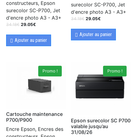
constructeurs, Epson
surecolor SC-P700, Jet
surecolor SC-P700, Jet
d'encre photo A3 - A3+
d'encre photo A3 - A3+
34.18
€
29.05
€
34.18
€
29.05
€
Ajouter au panier
Ajouter au panier
Promo !
Promo !
Cartouche maintenance
P700/P900
Epson surecolor SC P700
valable jusqu’au
Encre Epson, Encres des
31/08/26
constructeurs, Epson