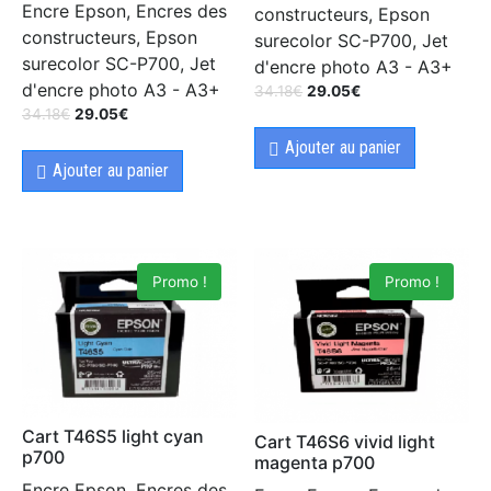
Encre Epson, Encres des
constructeurs, Epson
constructeurs, Epson
surecolor SC-P700, Jet
surecolor SC-P700, Jet
d'encre photo A3 - A3+
d'encre photo A3 - A3+
34.18
€
29.05
€
34.18
€
29.05
€
Ajouter au panier
Ajouter au panier
Promo !
Promo !
Cart T46S5 light cyan
Cart T46S6 vivid light
p700
magenta p700
Encre Epson, Encres des