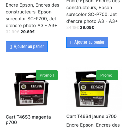
Encre Epson, Encres des
Encre Epson, Encres des
constructeurs, Epson
constructeurs, Epson
surecolor SC-P700, Jet
surecolor SC-P700, Jet
d'encre photo A3 - A3+
d'encre photo A3 - A3+
34.18
€
29.05
€
32.99
€
29.69
€
Ajouter au panier
Ajouter au panier
Promo !
Promo !
Cart T46S4 jaune p700
Cart T46S3 magenta
p700
Encre Epson, Encres des