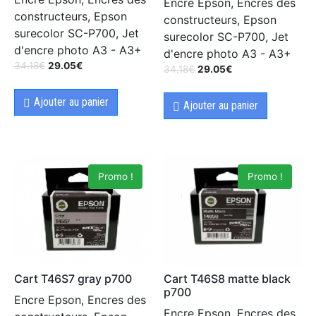
Encre Epson, Encres des
constructeurs, Epson
constructeurs, Epson
surecolor SC-P700, Jet
surecolor SC-P700, Jet
d'encre photo A3 - A3+
d'encre photo A3 - A3+
34.18
€
29.05
€
34.18
€
29.05
€
Ajouter au panier
Ajouter au panier
Promo !
Promo !
Cart T46S7 gray p700
Cart T46S8 matte black
p700
Encre Epson, Encres des
Encre Epson, Encres des