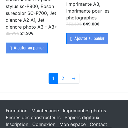
Iimprimante A3,
stylus sc-P900, Epson
imprimante pour les
surecolor SC-P700, Jet
photographes
d'encre A2 A1, Jet
752.50
€
649.00
€
d'encre photo A3 - A3+
22.99
€
21.50
€
Ajouter au panier
Ajouter au panier
1
2
→
Formation
Maintenance
Imprimantes photos
Encres des constructeurs
Papiers digitaux
Inscription
Connexion
Mon espace
Contact