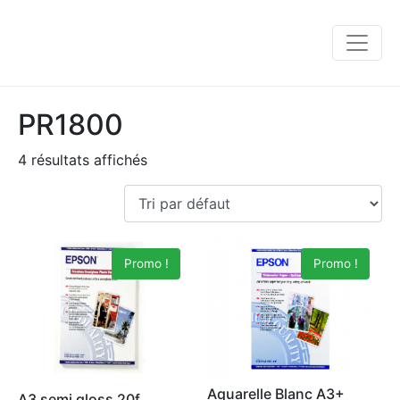
PR1800
4 résultats affichés
Promo !
Promo !
Aquarelle Blanc A3+
A3 semi gloss 20f