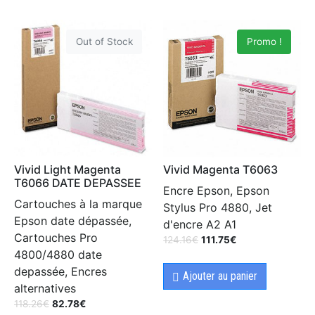
Out of Stock
Promo !
Vivid Light Magenta
Vivid Magenta T6063
T6066 DATE DEPASSEE
Encre Epson, Epson
Cartouches à la marque
Stylus Pro 4880, Jet
Epson date dépassée,
d'encre A2 A1
Cartouches Pro
124.16
€
111.75
€
4800/4880 date
depassée, Encres
Ajouter au panier
alternatives
118.26
€
82.78
€