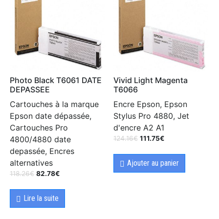
Photo Black T6061 DATE
Vivid Light Magenta
DEPASSEE
T6066
Cartouches à la marque
Encre Epson, Epson
Epson date dépassée,
Stylus Pro 4880, Jet
Cartouches Pro
d'encre A2 A1
4800/4880 date
124.16
€
111.75
€
depassée, Encres
alternatives
Ajouter au panier
118.26
€
82.78
€
Lire la suite