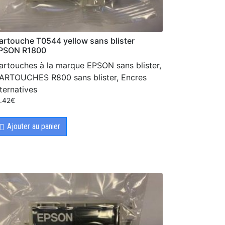
artouche T0544 yellow sans blister
PSON R1800
artouches à la marque EPSON sans blister,
ARTOUCHES R800 sans blister, Encres
lternatives
5.42
€
Ajouter au panier