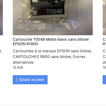
Cartouche T0548 Matte black sans blister
C
EPSON R1800
R
r,
Cartouches à la marque EPSON sans blister,
C
CARTOUCHES R800 sans blister, Encres
C
alternatives
a
15.42
€
1
Ajouter au panier