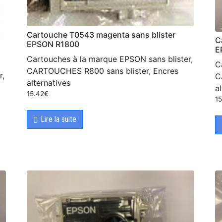
Cartouche T0543 magenta sans blister
C
EPSON R1800
E
Cartouches à la marque EPSON sans blister,
C
CARTOUCHES R800 sans blister, Encres
r,
C
alternatives
a
15.42
€
1
Lire la suite