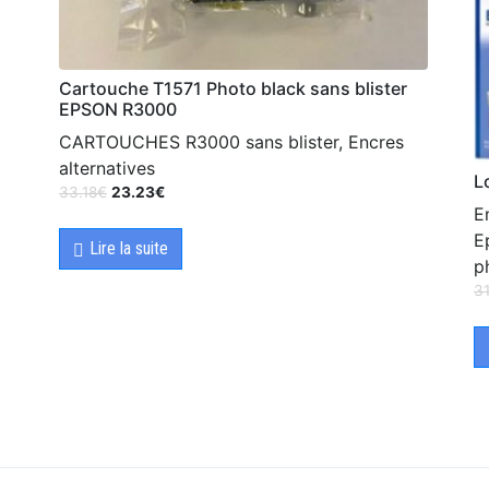
Cartouche T1571 Photo black sans blister
EPSON R3000
CARTOUCHES R3000 sans blister, Encres
alternatives
L
33.18
€
23.23
€
E
E
Lire la suite
p
3