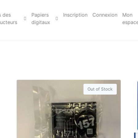
s des
Papiers
Inscription
Connexion
Mon
ucteurs
digitaux
espac
Out of Stock