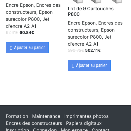
Encre Epson, Encres des
Lot de 9 Cartouches
constructeurs, Epson
P800
surecolor P800, Jet
Encre Epson, Encres des
d'encre A2 A1
constructeurs, Epson
67.61
€
60.84
€
surecolor P800, Jet
d'encre A2 A1
Ajouter au panier
590.72
€
502.11
€
Ajouter au panier
Formation
Maintenance
Imprimantes photos
Encres des constructeurs
Papiers digitaux
Inscription
Connexion
Mon espace
Contact