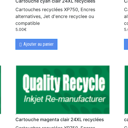
Cartouche cyan clair 24XL recyclées
C
Cartouches recyclées XP750, Encres
C
alternatives, Jet d'encre recyclee ou
a
compatible
c
5.00
€
5
Ajouter au panier
Cartouche magenta clair 24XL recyclées
c