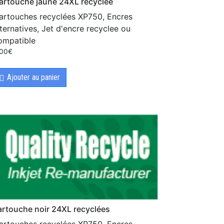
artouche jaune 24XL recyclee
artouches recyclées XP750, Encres
lternatives, Jet d'encre recyclee ou
ompatible
.00
€
Ajouter au panier
artouche noir 24XL recyclées