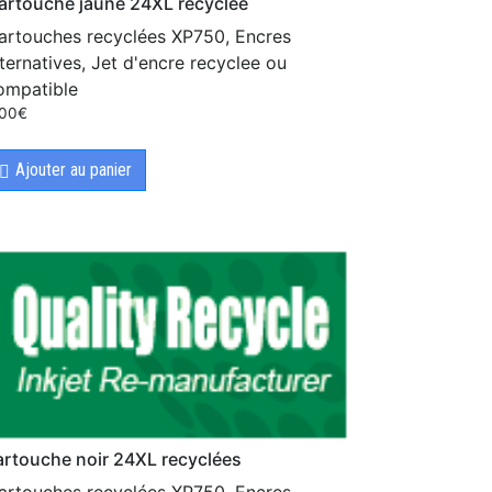
artouche jaune 24XL recyclee
artouches recyclées XP750, Encres
lternatives, Jet d'encre recyclee ou
ompatible
.00
€
Ajouter au panier
artouche noir 24XL recyclées