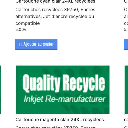
Cartouche cyan clair 24XL recyclées
C
Cartouches recyclées XP750, Encres
C
alternatives, Jet d'encre recyclee ou
a
compatible
c
5.00
€
5
Ajouter au panier
Cartouche magenta clair 24XL recyclées
c