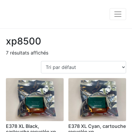
xp8500
7 résultats affichés
E378 XL Black,
E378 XL Cyan, cartouche
cartouche recyclée xp
recyclée xp