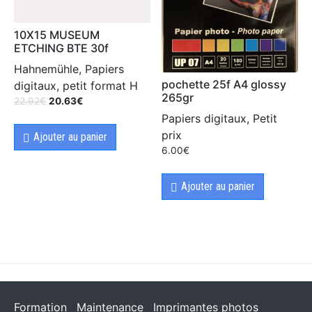
10X15 MUSEUM
ETCHING BTE 30f
Hahnemühle, Papiers
pochette 25f A4 glossy
digitaux, petit format H
265gr
22.92
€
20.63
€
Papiers digitaux, Petit
prix
Ajouter au panier
6.00
€
Ajouter au panier
Formation
Maintenance
Imprimantes photos