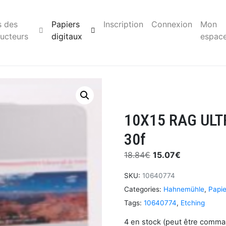
s des
Papiers
Inscription
Connexion
Mon
ucteurs
digitaux
espac
10X15 RAG ULT
30f
18.84
€
15.07
€
SKU:
10640774
Categories:
Hahnemühle
,
Papie
Tags:
10640774
,
Etching
4 en stock (peut être comm