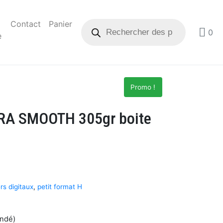
Contact
Panier
0
e
Promo !
RA SMOOTH 305gr boite
rs digitaux
,
petit format H
andé)