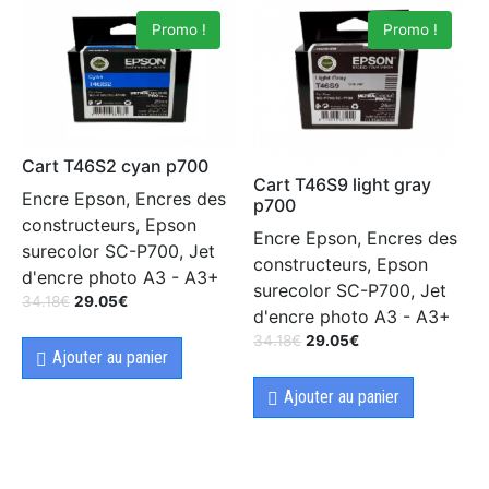
Promo !
Promo !
Cart T46S2 cyan p700
Cart T46S9 light gray
Encre Epson, Encres des
p700
constructeurs, Epson
Encre Epson, Encres des
surecolor SC-P700, Jet
constructeurs, Epson
d'encre photo A3 - A3+
surecolor SC-P700, Jet
34.18
€
29.05
€
d'encre photo A3 - A3+
34.18
€
29.05
€
Ajouter au panier
Ajouter au panier