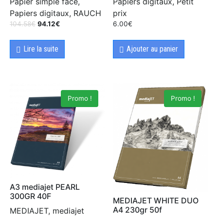
Papier simple face,
Papiers digitaux, Petit
Papiers digitaux, RAUCH
prix
104.58
€
94.12
€
6.00
€
Lire la suite
Ajouter au panier
Promo !
Promo !
A3 mediajet PEARL
300GR 40F
MEDIAJET WHITE DUO
A4 230gr 50f
MEDIAJET, mediajet