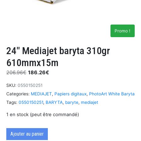
Promo !
24″ Mediajet baryta 310gr
610mmx15m
206.96
€
186.26
€
SKU:
0550150251
Categories:
MEDIAJET
,
Papiers digitaux
,
PhotoArt White Baryta
Tags:
0550150251
,
BARYTA
,
baryte
,
mediajet
1 en stock (peut être commandé)
Ajouter au panier