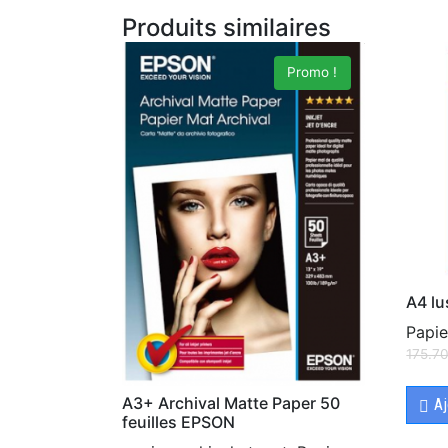
Produits similaires
Promo !
A4 lu
Papie
175.7
A3+ Archival Matte Paper 50
Aj
feuilles EPSON