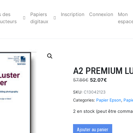
s des
Papiers
Inscription
Connexion
Mon
ucteurs
digitaux
espac
A2 PREMIUM L
57.86
€
52.07
€
SKU:
C13042123
Categories:
Papier Epson
,
Papie
2 en stock (peut être comm
Ajouter au panier