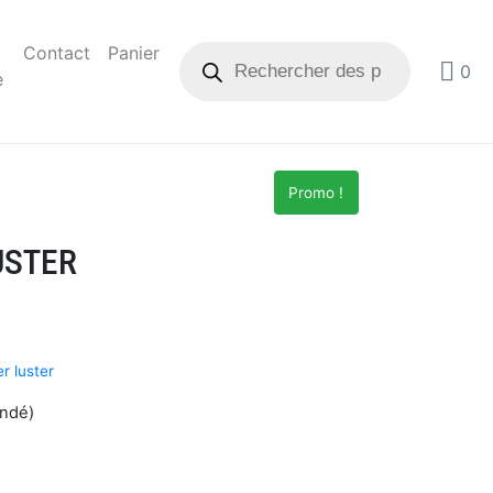
Contact
Panier
0
e
Promo !
USTER
r luster
andé)