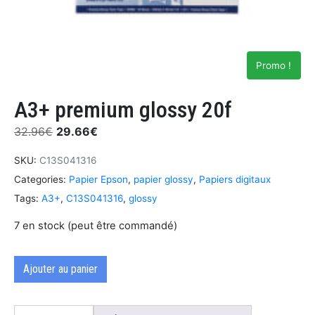
Promo !
A3+ premium glossy 20f
32.96
€
29.66
€
SKU:
C13S041316
Categories:
Papier Epson
,
papier glossy
,
Papiers digitaux
Tags:
A3+
,
C13S041316
,
glossy
7 en stock (peut être commandé)
Ajouter au panier