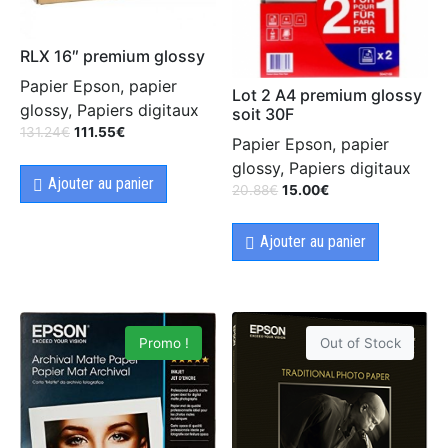
RLX 16″ premium glossy
Papier Epson, papier
Lot 2 A4 premium glossy
glossy, Papiers digitaux
soit 30F
131.24
€
111.55
€
Papier Epson, papier
glossy, Papiers digitaux
Ajouter au panier
20.88
€
15.00
€
Ajouter au panier
Promo !
Out of Stock