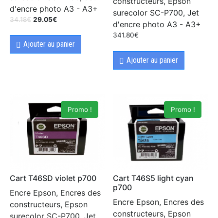
constructeurs, Epson
d'encre photo A3 - A3+
surecolor SC-P700, Jet
34.18
€
29.05
€
d'encre photo A3 - A3+
341.80
€
Ajouter au panier
Ajouter au panier
Promo !
Promo !
Cart T46S5 light cyan
Cart T46SD violet p700
p700
Encre Epson, Encres des
Encre Epson, Encres des
constructeurs, Epson
constructeurs, Epson
surecolor SC-P700, Jet