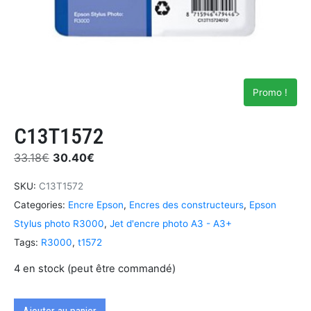
Promo !
C13T1572
33.18
€
30.40
€
SKU:
C13T1572
Categories:
Encre Epson
,
Encres des constructeurs
,
Epson
Stylus photo R3000
,
Jet d'encre photo A3 - A3+
Tags:
R3000
,
t1572
4 en stock (peut être commandé)