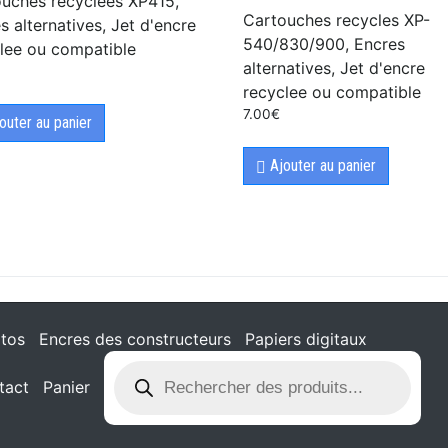
uches recyclées XP415,
Cartouches recycles XP-
s alternatives, Jet d'encre
540/830/900, Encres
lee ou compatible
alternatives, Jet d'encre
recyclee ou compatible
7.00
€
outer au panier
Ajouter au panier
tos
Encres des constructeurs
Papiers digitaux
tact
Panier