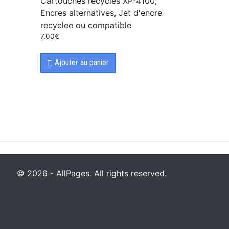
Cartouches recycles XP-4100,
Encres alternatives, Jet d'encre
recyclee ou compatible
7.00
€
Ajouter au panier
© 2026 - AllPages. All rights reserved.