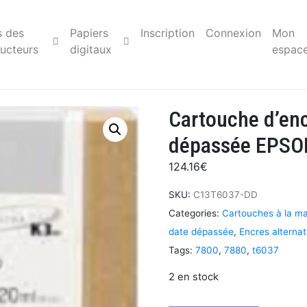
s des
Papiers
Inscription
Connexion
Mon
ucteurs
digitaux
espac
Cartouche d’enc
dépassée EPSO
124.16
€
SKU:
C13T6037-DD
Categories:
Cartouches à la m
date dépassée
,
Encres alternat
Tags:
7800
,
7880
,
t6037
2 en stock