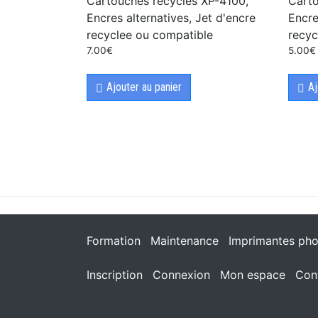
Cartouches recycles XP-4100,
Carto
Encres alternatives, Jet d'encre
Encre
recyclee ou compatible
recyc
7.00
€
5.00
€
Ajouter au panier
Aj
Formation
Maintenance
Imprimantes pho
Inscription
Connexion
Mon espace
Con