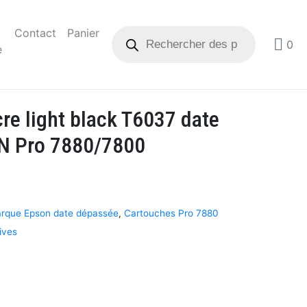
Contact
Panier
0
e
re light black T6037 date
N Pro 7880/7800
arque Epson date dépassée
,
Cartouches Pro 7880
ives