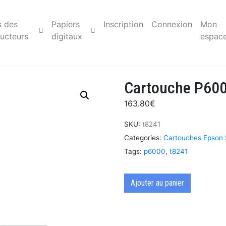
s des
Papiers
Inscription
Connexion
Mon
ucteurs
digitaux
espac
Cartouche P600
163.80
€
SKU:
t8241
Categories:
Cartouches Epson
Tags:
p6000
,
t8241
Ajouter au panier