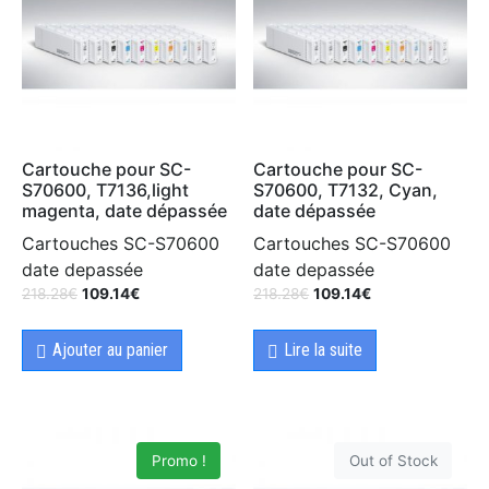
Cartouche pour SC-
Cartouche pour SC-
S70600, T7136,light
S70600, T7132, Cyan,
magenta, date dépassée
date dépassée
Cartouches SC-S70600
Cartouches SC-S70600
date depassée
date depassée
218.28
€
109.14
€
218.28
€
109.14
€
Ajouter au panier
Lire la suite
Promo !
Out of Stock