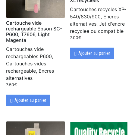
XL recyclées
Cartouches recycles XP-
540/830/900, Encres
Cartouche vide
alternatives, Jet d'encre
rechargeable Epson SC-
recyclee ou compatible
P600, T7606, Light
7.00
€
Magenta
Cartouches vide
Ajouter au panier
rechargeables P600,
Cartouches vides
rechargeable, Encres
alternatives
7.50
€
Ajouter au panier