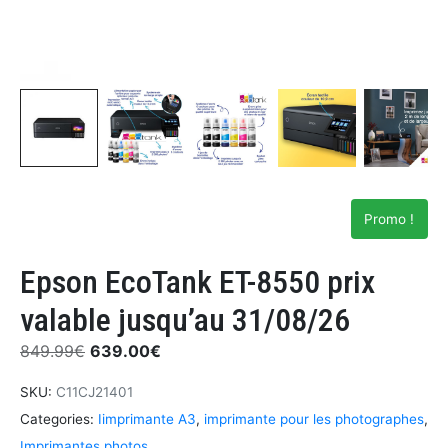
Promo !
Epson EcoTank ET-8550 prix
valable jusqu’au 31/08/26
849.99
€
639.00
€
SKU:
C11CJ21401
Categories:
Iimprimante A3
,
imprimante pour les photographes
,
Imprimantes photos