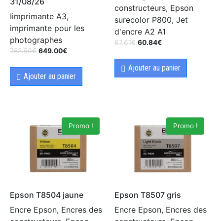
31/08/26
constructeurs, Epson
Iimprimante A3,
surecolor P800, Jet
imprimante pour les
d'encre A2 A1
photographes
67.61
€
60.84
€
752.50
€
649.00
€
Ajouter au panier
Ajouter au panier
Promo !
Promo !
Epson T8504 jaune
Epson T8507 gris
Encre Epson, Encres des
Encre Epson, Encres des