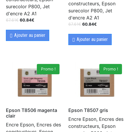
constructeurs, Epson
surecolor P800, Jet
surecolor P800, Jet
d'encre A2 A1
d'encre A2 A1
67.61
€
60.84
€
67.61
€
60.84
€
Ajouter au panier
Ajouter au panier
Promo !
Promo !
Epson T8506 magenta
Epson T8507 gris
clair
Encre Epson, Encres des
Encre Epson, Encres des
constructeurs, Epson
constructeurs, Epson