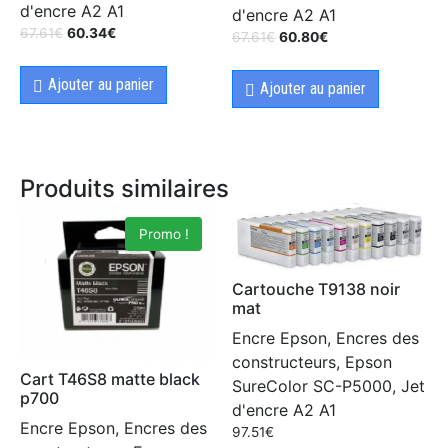
d'encre A2 A1
d'encre A2 A1
67.61
€
60.34
€
67.61
€
60.80
€
Ajouter au panier
Ajouter au panier
Produits similaires
Promo !
Cartouche T9138 noir
mat
Encre Epson, Encres des
constructeurs, Epson
Cart T46S8 matte black
SureColor SC-P5000, Jet
p700
d'encre A2 A1
Encre Epson, Encres des
97.51
€