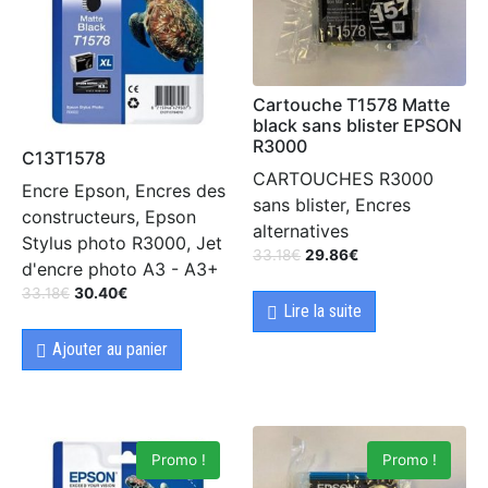
Cartouche T1578 Matte
black sans blister EPSON
R3000
C13T1578
CARTOUCHES R3000
Encre Epson, Encres des
sans blister, Encres
constructeurs, Epson
alternatives
Stylus photo R3000, Jet
33.18
€
29.86
€
d'encre photo A3 - A3+
33.18
€
30.40
€
Lire la suite
Ajouter au panier
Promo !
Promo !