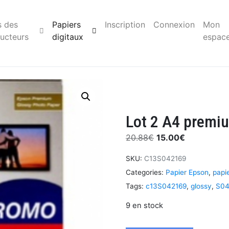
s des
Papiers
Inscription
Connexion
Mon
ucteurs
digitaux
espac
Lot 2 A4 premiu
20.88
€
15.00
€
SKU:
C13S042169
Categories:
Papier Epson
,
papi
Tags:
c13S042169
,
glossy
,
S04
9 en stock