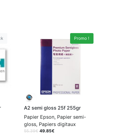
ck
Promo !
r
A2 semi gloss 25f 255gr
Papier Epson, Papier semi-
gloss, Papiers digitaux
55.39
€
49.85
€