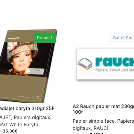
Promo !
Out of Sto
A2 Rauch papier mat 230g
diajet baryta 310gr 25F
100f
JET, Papiers digitaux,
Papier simple face, Papiers
Art White Baryta
digitaux, RAUCH
€
35.38
€