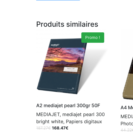
Produits similaires
Promo !
A2 mediajet pearl 300gr 50F
A4 Me
MEDIAJET, mediajet pearl 300
MEDIA
bright white, Papiers digitaux
Photo
187.27
€
168.47
€
44.22