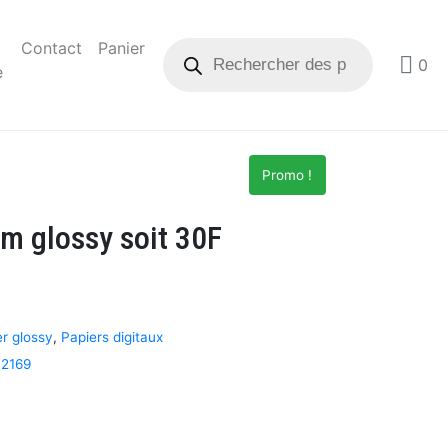
Contact
Panier
0
e
Promo !
m glossy soit 30F
er glossy
,
Papiers digitaux
2169