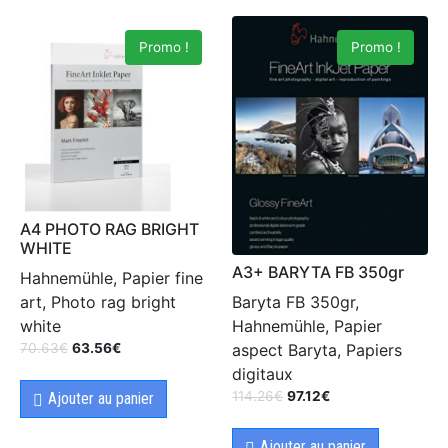
Promo !
Promo !
A4 PHOTO RAG BRIGHT
WHITE
A3+ BARYTA FB 350gr
Hahnemühle, Papier fine
Baryta FB 350gr,
art, Photo rag bright
Hahnemühle, Papier
white
aspect Baryta, Papiers
70.63
€
63.56
€
digitaux
114.26
€
97.12
€
Ajouter au panier
Ajouter au panier