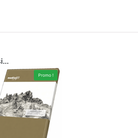
si…
Promo !