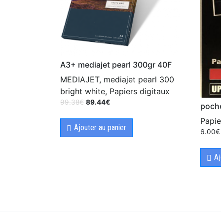
A3+ mediajet pearl 300gr 40F
MEDIAJET, mediajet pearl 300
bright white, Papiers digitaux
99.38
€
89.44
€
poche
Papie
Ajouter au panier
6.00
€
Aj