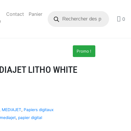
Contact
Panier
0
e
Promo !
EDIAJET LITHO WHITE
,
MEDIAJET
,
Papiers digitaux
mediajet
,
papier digital