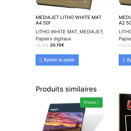
MEDIAJET LITHO WHITE MAT
MEDI
A4 50f
A2 5
LITHO WHITE MAT, MEDIAJET,
LITH
Papiers digitaux
Papie
25.88
€
20.70
€
103.5
Ajouter au panier
Aj
Produits similaires
Promo !