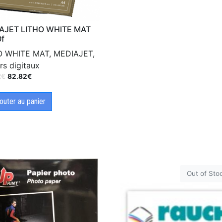
AJET LITHO WHITE MAT
0f
O WHITE MAT, MEDIAJET,
rs digitaux
2
€
82.82
€
outer au panier
Out of Sto