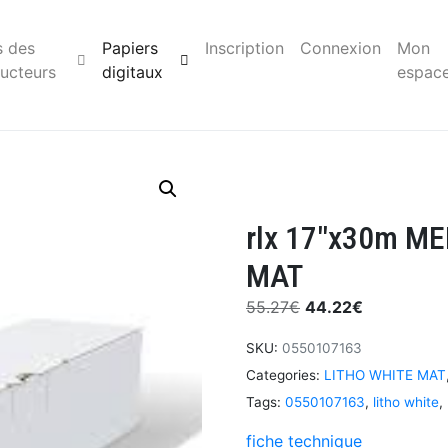
s des
Papiers
Inscription
Connexion
Mon
ucteurs
digitaux
espac
rlx 17″x30m M
MAT
55.27
€
44.22
€
SKU:
0550107163
Categories:
LITHO WHITE MAT
Tags:
0550107163
,
litho white
,
fiche technique