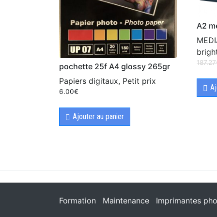
A2 me
MEDIA
brigh
187.27
pochette 25f A4 glossy 265gr
Papiers digitaux, Petit prix
Aj
6.00
€
Ajouter au panier
Formation
Maintenance
Imprimantes pho