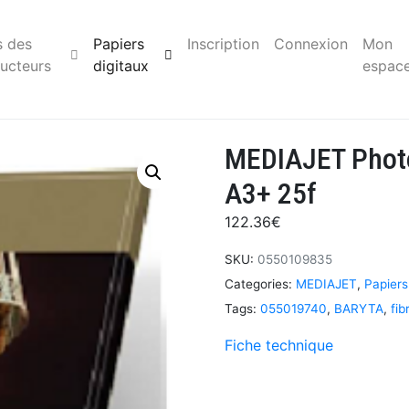
s des
Papiers
Inscription
Connexion
Mon
ucteurs
digitaux
espac
MEDIAJET Photo
A3+ 25f
122.36
€
SKU:
0550109835
Categories:
MEDIAJET
,
Papiers
Tags:
055019740
,
BARYTA
,
fib
Fiche technique