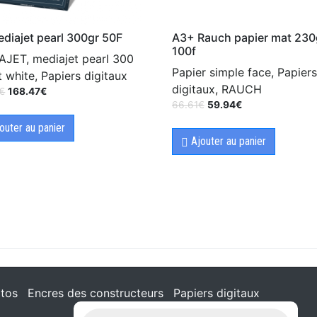
diajet pearl 300gr 50F
A3+ Rauch papier mat 230
100f
JET, mediajet pearl 300
Papier simple face, Papiers
t white, Papiers digitaux
digitaux, RAUCH
€
168.47
€
66.61
€
59.94
€
outer au panier
Ajouter au panier
tos
Encres des constructeurs
Papiers digitaux