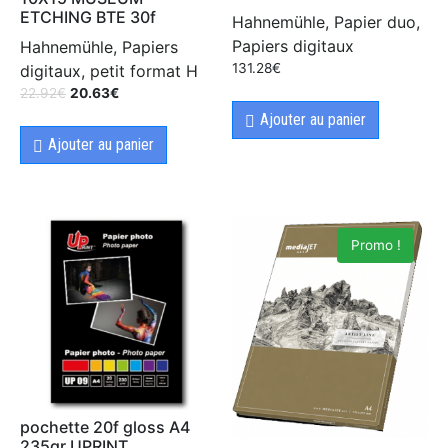
ETCHING BTE 30f
Hahnemühle, Papier duo,
Papiers digitaux
Hahnemühle, Papiers
131.28
€
digitaux, petit format H
22.92
€
20.63
€
Ajouter au panier
Ajouter au panier
Promo !
pochette 20f gloss A4
235gr UPRINT