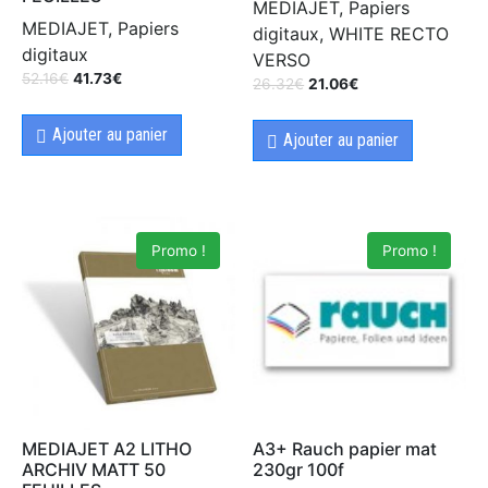
MEDIAJET, Papiers
MEDIAJET, Papiers
digitaux, WHITE RECTO
digitaux
VERSO
52.16
€
41.73
€
26.32
€
21.06
€
Ajouter au panier
Ajouter au panier
Promo !
Promo !
MEDIAJET A2 LITHO
A3+ Rauch papier mat
ARCHIV MATT 50
230gr 100f