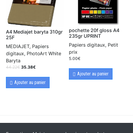
pochette 20f gloss A4
A4 Mediajet baryta 310gr
235gr UPRINT
25F
Papiers digitaux, Petit
MEDIAJET, Papiers
prix
digitaux, PhotoArt White
5.00
€
Baryta
44.22
€
35.38
€
Ajouter au panier
Ajouter au panier