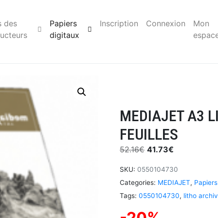
s des
Papiers
Inscription
Connexion
Mon
ucteurs
digitaux
espac
MEDIAJET A3 L
FEUILLES
52.16
€
41.73
€
SKU:
0550104730
Categories:
MEDIAJET
,
Papiers
Tags:
0550104730
,
litho archi
-20%