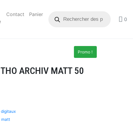
Contact
Panier
0
e
Promo !
ITHO ARCHIV MATT 50
 digitaux
v matt