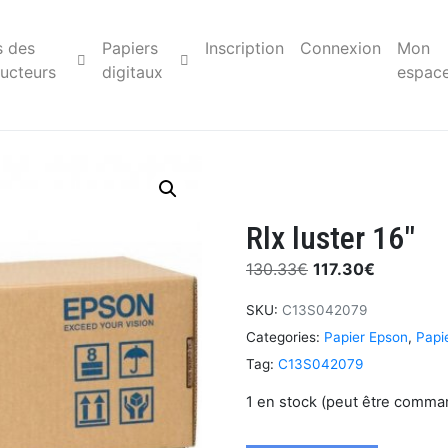
s des
Papiers
Inscription
Connexion
Mon
ucteurs
digitaux
espac
Rlx luster 16″
130.33
€
117.30
€
SKU:
C13S042079
Categories:
Papier Epson
,
Papie
Tag:
C13S042079
1 en stock (peut être comma