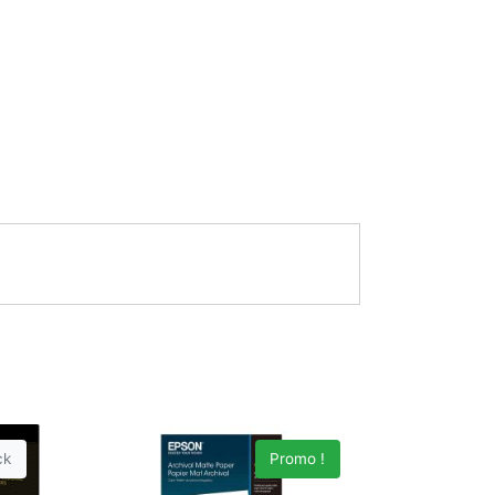
ck
Promo !