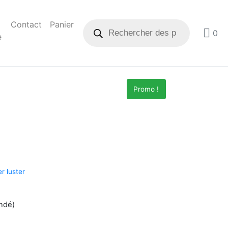
Contact
Panier
0
e
Promo !
r luster
ndé)