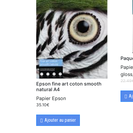
Paque
Papie
gloss
22.49
Epson fine art coton smooth
natural A4
Aj
Papier Epson
35.10
€
Ajouter au panier