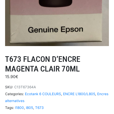
T673 FLACON D’ENCRE
MAGENTA CLAIR 70ML
15.90
€
SKU:
C13T67364A
Categories:
Ecotank 6 COULEURS
,
ENCRE L1800/L805
,
Encres
alternatives
Tags:
l1800
,
l805
,
T673