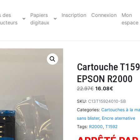
s des
Papiers
Inscription
Connexion
Mon
ucteurs
digitaux
espace
Cartouche T1592
EPSON R2000
22.97
€
16.08
€
SKU:
C13T15924010-SB
Categories:
Cartouches à la ma
sans blister
,
Encre aternative
Tags:
R2000
,
T1592