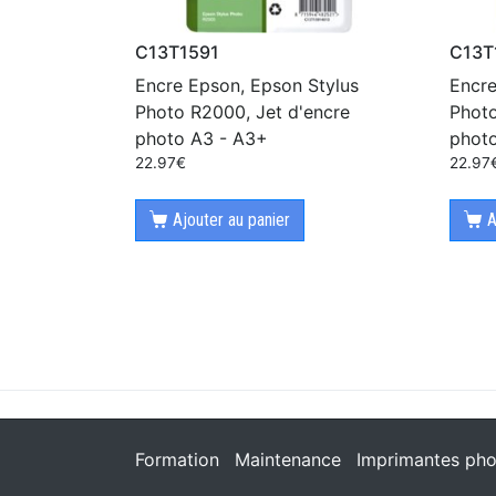
C13T1591
C13T
Encre Epson, Epson Stylus
Encre
Photo R2000, Jet d'encre
Photo
photo A3 - A3+
phot
22.97
€
22.97
Ajouter au panier
A
Formation
Maintenance
Imprimantes pho